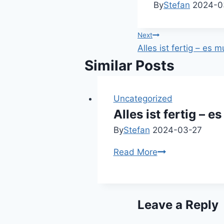
By
Stefan
2024-0
Post
Next
Alles ist fertig – e
navigation
Similar Posts
Uncategorized
Alles ist fertig –
By
Stefan
2024-03-27
Alles
Read More
ist
fertig
–
Leave a Reply
es
muss