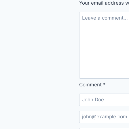
Your email address wi
nur
noch
gemacht
werden
Comment
*