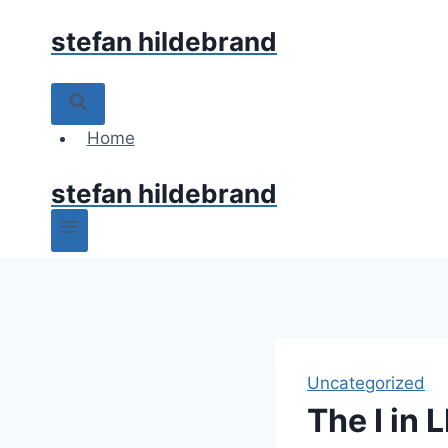
Skip
stefan hildebrand
to
content
Home
stefan hildebrand
Uncategorized
The I in 